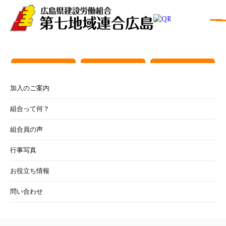
建築センター広
組合員の方へ
役員名簿
島
加入のご案内
組合って何？
組合員の声
行事写真
お役立ち情報
問い合わせ
安芸区民まつり（11
月）