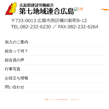
建築センター広
組合員の方へ
役員名簿
加入のご案内
島
組合って何？
組合員の声
行事写真
お役立ち情報
問い合わせ
0
親子料理教室（8月）