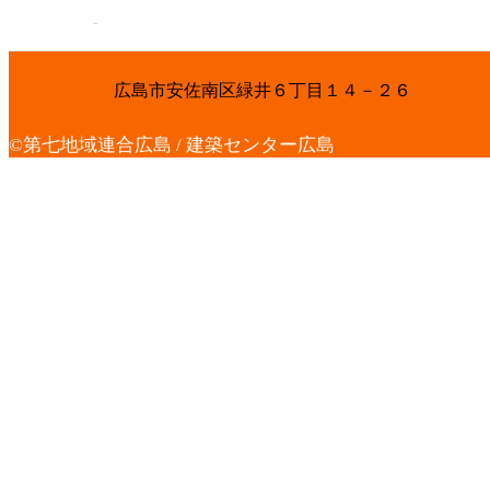
石田床材加工所
広島市安佐南区緑井６丁目１４－２６
©第七地域連合広島 / 建築センター広島