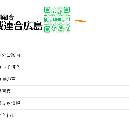
入のご案内
築センター広島
役員名簿
合って何？
合員の声
事写真
役立ち情報
い合わせ