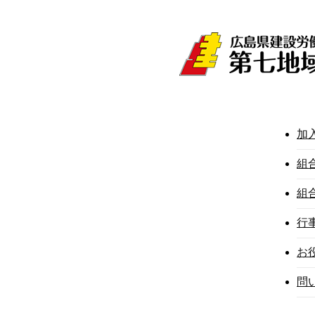
加
組合員の方へ
建
組
組
有限会社 ティー・エム・シー・かわもと
行
お
秋本建設
問
0