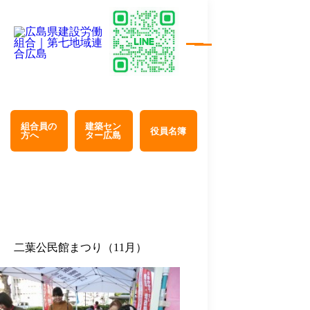
組合員の
建築セン
役員名簿
方へ
ター広島
二葉公民館まつり（11月）