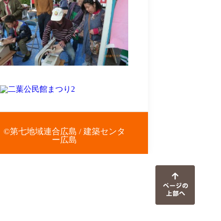
©第七地域連合広島 / 建築センタ
ー広島