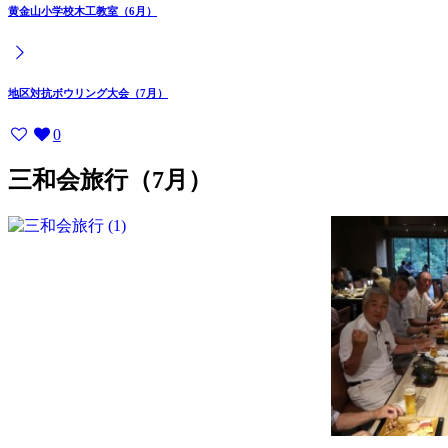
黄金山小学校木工教室（6月）
地区対抗ボウリング大会（7月）
0
三和会旅行（7月）