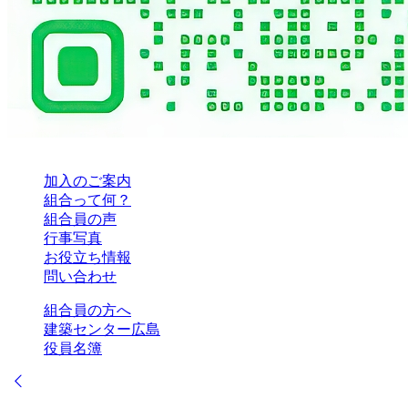
加入のご案内
組合って何？
組合員の声
行事写真
お役立ち情報
問い合わせ
組合員の方へ
建築センター広島
役員名簿