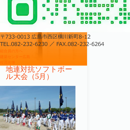
組合員の方へ
建築センター広島
役員名簿
地連対抗ソフトボー
ル大会（5月）