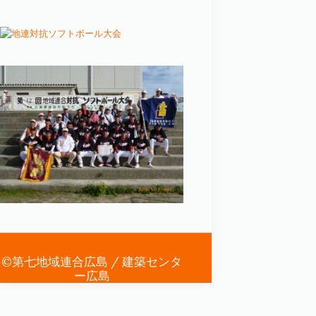
©第七地域連合広島 / 建築センタ
ー広島