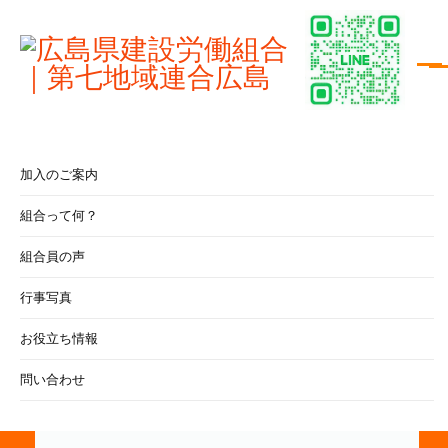
加入のご案内
建築センター広
組合って何？
組合員の方へ
役員名簿
島
組合員の声
行事写真
各地区総会（1月～2月）
お役立ち情報
問い合わせ