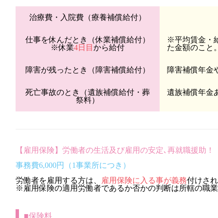
治療費・入院費（療養補償給付）
仕事を休んだとき（休業補償給付）
※平均賃金・
※休業
4日目
から給付
た金額のこと
障害が残ったとき（障害補償給付）
障害補償年金
死亡事故のとき（遺族補償給付・葬
遺族補償年金
祭料）
【雇用保険】労働者の生活及び雇用の安定､再就職援助！
事務費6,000円（1事業所につき）
労働者を雇用する方は、
雇用保険に入る事が義務
付けされ
※雇用保険の適用労働者であるか否かの判断は所轄の職業
■保険料